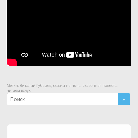
Метки:
Виталий Губарев
,
сказки на ночь
,
сказочная повесть
,
читаем вслух