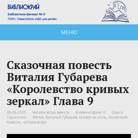
МЕНЮ
Сказочная повесть
Виталия Губарева
«Королевство кривых
зеркал» Глава 9
06.06.2020
Читаем вслух вместе
Комментарии: 0
Ольга
Тарасенко
Метки:
Виталий Губарев
,
сказки на ночь
,
сказочная
повесть
,
читаем вслух