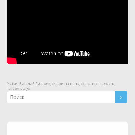
Метки:
Виталий Губарев
,
сказки на ночь
,
сказочная повесть
,
читаем вслух