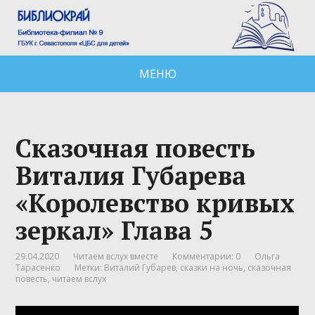
МЕНЮ
Сказочная повесть
Виталия Губарева
«Королевство кривых
зеркал» Глава 5
29.04.2020
Читаем вслух вместе
Комментарии: 0
Ольга
Тарасенко
Метки:
Виталий Губарев
,
сказки на ночь
,
сказочная
повесть
,
читаем вслух