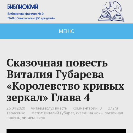
МЕНЮ
Сказочная повесть
Виталия Губарева
«Королевство кривых
зеркал» Глава 4
26.04.2020
Читаем вслух вместе
Комментарии: 0
Ольга
Тарасенко
Метки:
Виталий Губарев
,
сказки на ночь
,
сказочная
повесть
,
читаем вслух