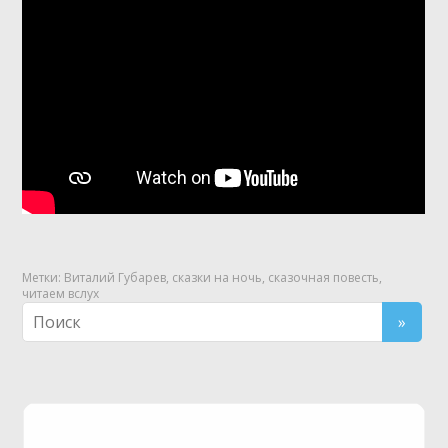
Метки:
Виталий Губарев
,
сказки на ночь
,
сказочная повесть
,
читаем вслух