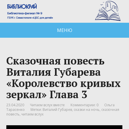
МЕНЮ
Сказочная повесть
Виталия Губарева
«Королевство кривых
зеркал» Глава 3
23.04.2020
Читаем вслух вместе
Комментарии: 0
Ольга
Тарасенко
Метки:
Виталий Губарев
,
сказки на ночь
,
сказочная
повесть
,
читаем вслух