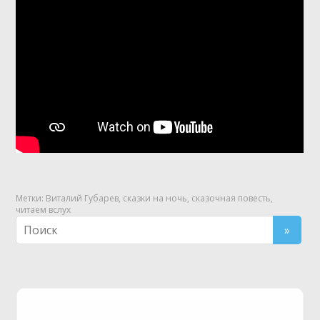
Метки:
Виталий Губарев
,
сказки на ночь
,
сказочная повесть
,
читаем вслух