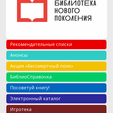
Рекомендательные списки
Анонсы
Акция «Бессмертный полк»
БиблиоСправочка
Посоветуй книгу!
Электронный каталог
Игротека