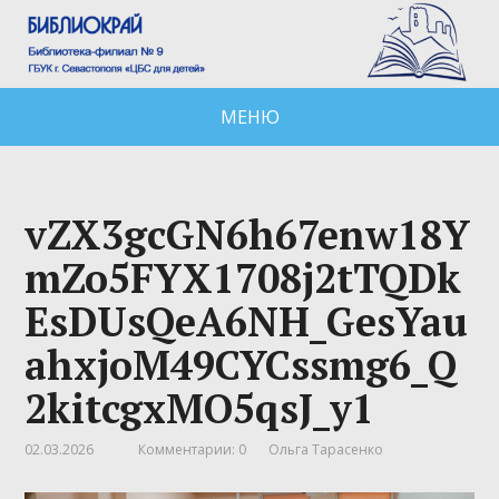
МЕНЮ
vZX3gcGN6h67enw18Y
mZo5FYX1708j2tTQDk
EsDUsQeA6NH_GesYau
ahxjoM49CYCssmg6_Q
2kitcgxMO5qsJ_y1
02.03.2026
Комментарии: 0
Ольга Тарасенко