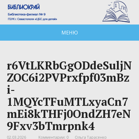
МЕНЮ
r6VtLKRbGgODdeSuljN
ZOC6i2PVPrxfpf03mBz
i-
1MQYcTFuMTLxyaCn7
mEi8kTHFj0OndZH7eN
9Fxv3bTmrpnk4
02.03.2026
Комментарии: 0
Ольга Тарасенко