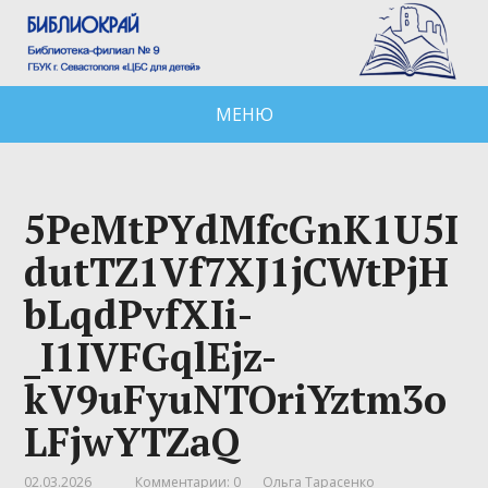
МЕНЮ
5PeMtPYdMfcGnK1U5I
dutTZ1Vf7XJ1jCWtPjH
bLqdPvfXIi-
_I1IVFGqlEjz-
kV9uFyuNTOriYztm3o
LFjwYTZaQ
02.03.2026
Комментарии: 0
Ольга Тарасенко