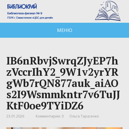
МЕНЮ
IB6nRbvjSwrqZJyEP7h
zVccrIhY2_9W1v2yrYR
gWb7rQN877auk_aiAO
s2I9Wsmmkntr7v6TuJJ
KtF0oe9TYiDZ6
23.01.2026
Комментарии: 0
Ольга Тарасенко