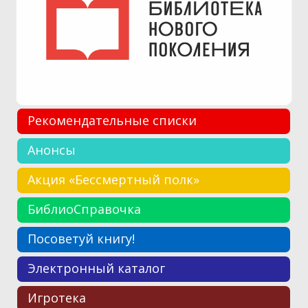
Рекомендательные списки
Анонсы
Акция «Бессмертный полк»
БиблиоСправочка
Посоветуй книгу!
Электронный каталог
Игротека