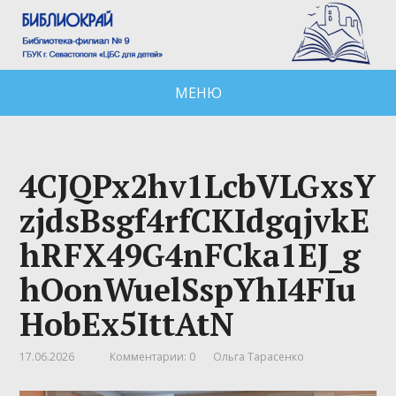
МЕНЮ
4CJQPx2hv1LcbVLGxsY
zjdsBsgf4rfCKIdgqjvkE
hRFX49G4nFCka1EJ_g
hOonWuelSspYhI4FIu
HobEx5IttAtN
17.06.2026
Комментарии: 0
Ольга Тарасенко