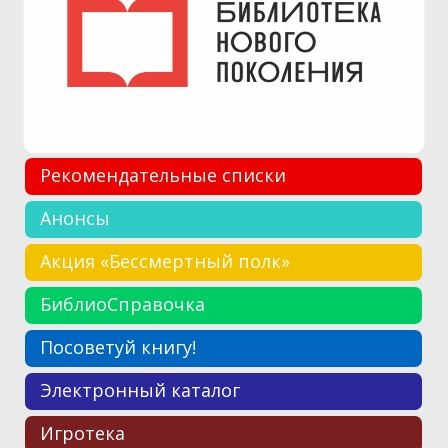
Рекомендательные списки
Анонсы
Акция «Бессмертный полк»
БиблиоСправочка
Посоветуй книгу!
Электронный каталог
Игротека