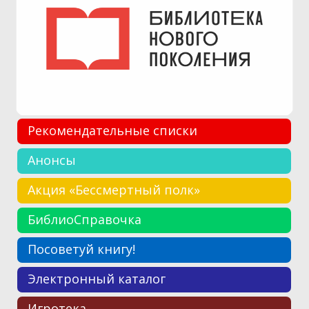
Рекомендательные списки
Анонсы
Акция «Бессмертный полк»
БиблиоСправочка
Посоветуй книгу!
Электронный каталог
Игротека