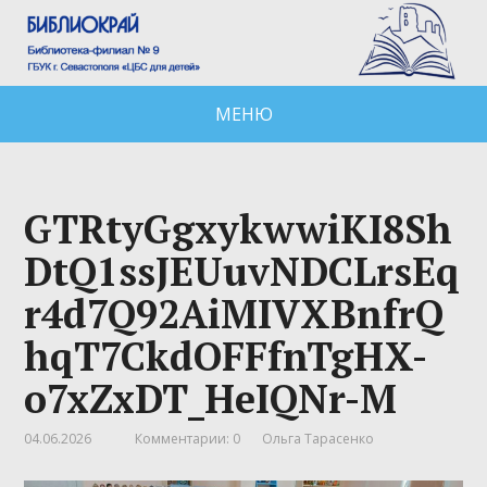
МЕНЮ
GTRtyGgxykwwiKI8Sh
DtQ1ssJEUuvNDCLrsEq
r4d7Q92AiMIVXBnfrQ
hqT7CkdOFFfnTgHX-
o7xZxDT_HeIQNr-M
04.06.2026
Комментарии: 0
Ольга Тарасенко