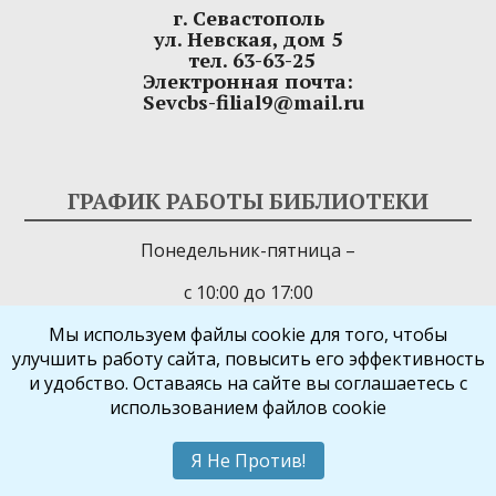
г. Севастополь
ул. Невская, дом 5
тел. 63-63-25
Электронная почта:
Sevcbs-filial9@mail.ru
ГРАФИК РАБОТЫ БИБЛИОТЕКИ
Понедельник-пятница –
с 10:00 до 17:00
Воскресенье – с 9:00 до 16:00
Мы используем файлы cookie для того, чтобы
улучшить работу сайта, повысить его эффективность
(в летний период – выходной)
и удобство. Оставаясь на сайте вы соглашаетесь с
использованием файлов cookie
Суббота – выходной день
Последний день месяца – санитарный день
Я Не Против!