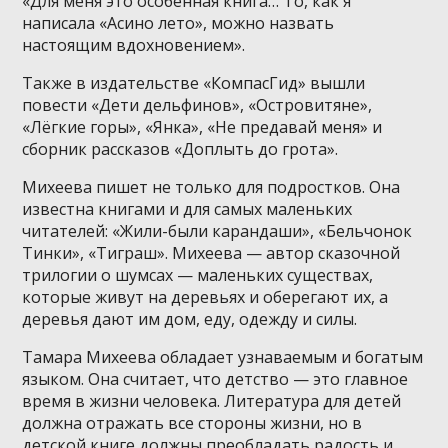
«Для меня это особенная книга… То, как я
написала «Асино лето», можно назвать
настоящим вдохновением».
Также в издательстве «КомпасГид» вышли
повести «Дети дельфинов», «Островитяне»,
«Лёгкие горы», «Янка», «Не предавай меня» и
сборник рассказов «Доплыть до грота».
Михеева пишет не только для подростков. Она
известна книгами и для самых маленьких
читателей: «Жили-были карандаши», «Бельчонок
Тинки», «Тиграш». Михеева — автор сказочной
трилогии о шумсах — маленьких существах,
которые живут на деревьях и оберегают их, а
деревья дают им дом, еду, одежду и силы.
Тамара Михеева обладает узнаваемым и богатым
языком. Она считает, что детство — это главное
время в жизни человека. Литература для детей
должна отражать все стороны жизни, но в
детской книге должны преобладать радость и