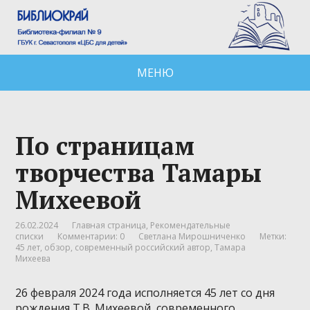
МЕНЮ
По страницам
творчества Тамары
Михеевой
26.02.2024
Главная страница
,
Рекомендательные
списки
Комментарии: 0
Светлана Мирошниченко
Метки:
45 лет
,
обзор
,
современный российский автор
,
Тамара
Михеева
26 февраля 2024 года исполняется 45 лет со дня
рождения Т.В. Михеевой, современного