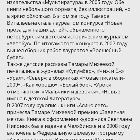
издательства «Мультиратура» в 2005 году. Обе
книги небольшого формата, без иллюстраций, но
в ярких обложках. В этом же году Тамара
Витальевна стала лауреатом конкурса «Новая
проза для наших детей», объявленного
петербургским детским историческим журналом
«Автобус». По итогам этого конкурса в 2007 году
вышел сборник работ лауреатов «Волшебный
буфет».
Также детские рассказы Тамары Михеевой
печатались в журналах «Кукумбер», «Чиж и Ёж»,
«Урал», «Север»; в сборниках «Новые писатели–
2009», «Как хорошо», «Белый бор», «Уроки
отменяются», «Мальчики и девочки», «Новые
имена в детской литературе».
В 2007 году рукопись книги «Асино лето»
принесла Тамаре Михеевой премию «Заветная
мечта». Книга в оформлении художника Светланы
Никонюк была издана в Челябинске и в 2008 году
включена в Федеральную целевую программу
«Культура России». В издательстве Марины