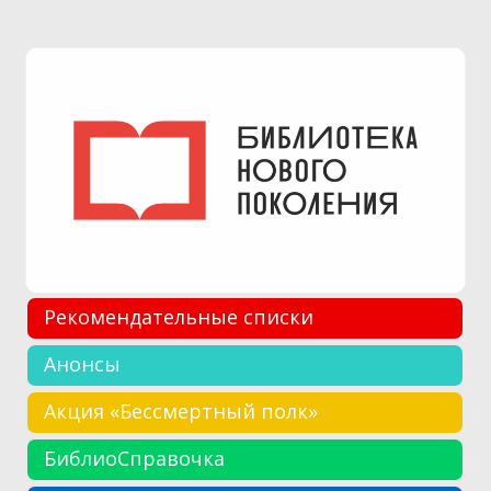
Рекомендательные списки
Анонсы
Акция «Бессмертный полк»
БиблиоСправочка