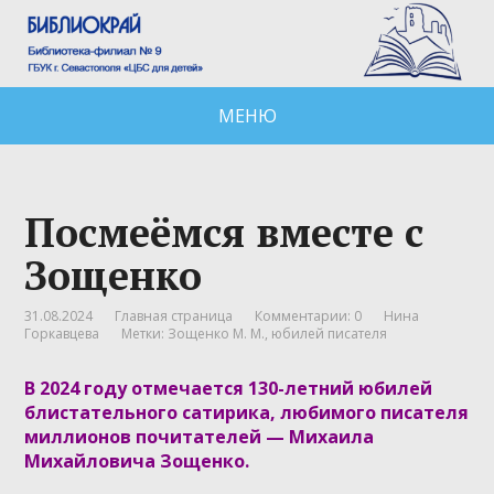
МЕНЮ
Посмеёмся вместе с
Зощенко
31.08.2024
Главная страница
Комментарии: 0
Нина
Горкавцева
Метки:
Зощенко М. М.
,
юбилей писателя
В 2024 году отмечается 130-летний юбилей
блистательного сатирика, любимого писателя
миллионов почитателей — Михаила
Михайловича Зощенко.