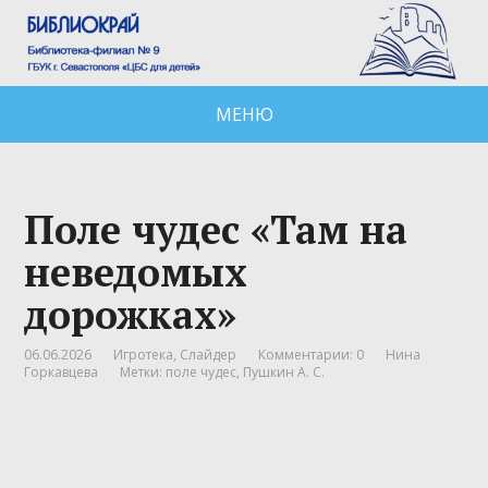
МЕНЮ
Поле чудес «Там на
неведомых
дорожках»
06.06.2026
Игротека
,
Слайдер
Комментарии: 0
Нина
Горкавцева
Метки:
поле чудес
,
Пушкин А. С.