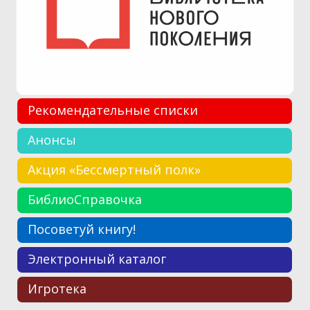
Рекомендательные списки
Анонсы
Акция «Бессмертный полк»
БиблиоСправочка
Посоветуй книгу!
Электронный каталог
Игротека