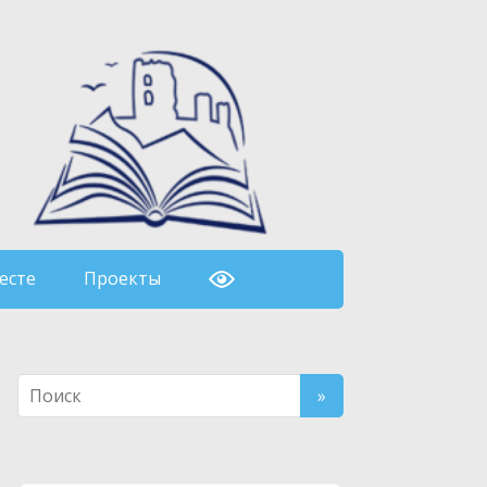
есте
Проекты