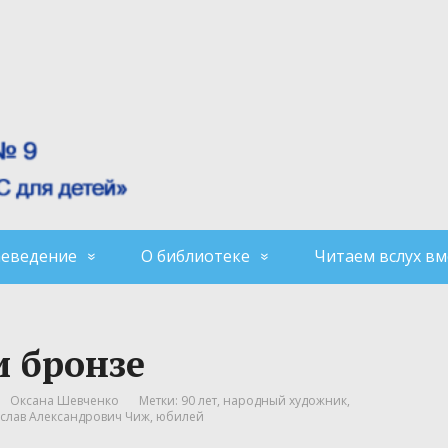
аеведение
О библиотеке
Читаем вслух вм
и бронзе
Оксана Шевченко
Метки:
90 лет
,
народный художник
,
слав Александрович Чиж
,
юбилей