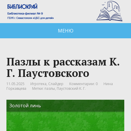
МЕНЮ
Пазлы к рассказам К.
Г. Паустовского
11.05.2025
Игротека
,
Слайдер
Комментарии: 0
Нина
Горкавцева
Метки:
пазлы
,
Паустовский К. Г.