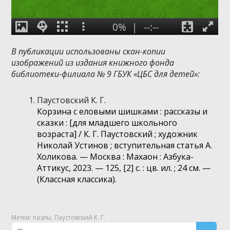
В публикации использованы скан-копии
изображений из издания книжного фонда
библиотеки-филиала № 9 ГБУК «ЦБС для детей»:
Паустовский К. Г.
Корзина с еловыми шишками : рассказы и
сказки : [для младшего школьного
возраста] / К. Г. Паустовский ; художник
Николай Устинов ; вступительная статья А.
Холикова. — Москва : Махаон : Азбука-
Аттикус, 2023. — 125, [2] с. : цв. ил. ; 24 см. —
(Классная классика).
Метки:
пазлы
,
Паустовский К. Г.