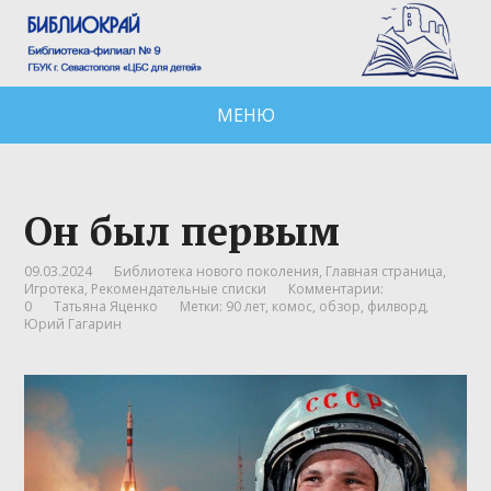
МЕНЮ
Он был первым
09.03.2024
Библиотека нового поколения
,
Главная страница
,
Игротека
,
Рекомендательные списки
Комментарии:
0
Татьяна Яценко
Метки:
90 лет
,
комос
,
обзор
,
филворд
,
Юрий Гагарин