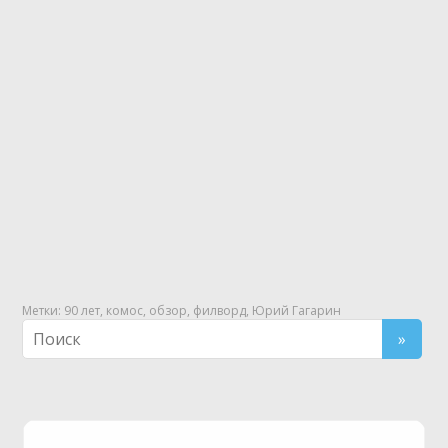
Метки:
90 лет
,
комос
,
обзор
,
филворд
,
Юрий Гагарин