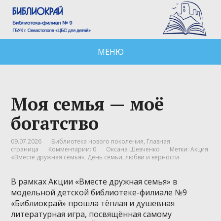
МЕНЮ
Моя семья — моё
богатство
09.07.2026
Библиотека нового поколения
,
Главная
страница
Комментарии: 0
Оксана Шевченко
Метки:
Акция
«Вместе дружная семья»
,
День семьи
,
любви и верности
В рамках Акции «Вместе дружная семья» в
модельной детской библиотеке-филиале №9
«Библиокрай» прошла тёплая и душевная
литературная игра, посвящённая самому