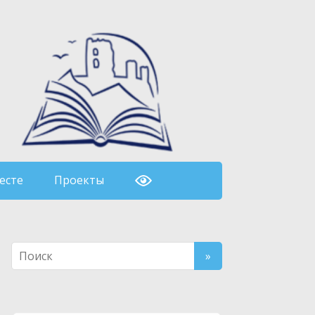
есте
Проекты