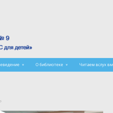
аеведение
О библиотеке
Читаем вслух вм
о