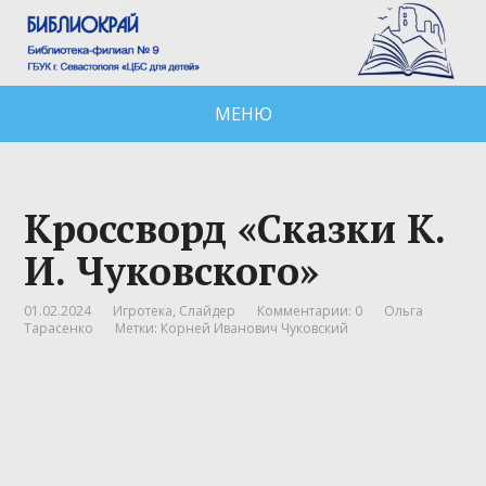
МЕНЮ
Кроссворд «Сказки К.
И. Чуковского»
01.02.2024
Игротека
,
Слайдер
Комментарии: 0
Ольга
Тарасенко
Метки:
Корней Иванович Чуковский