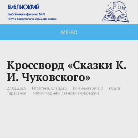
МЕНЮ
Кроссворд «Сказки К.
И. Чуковского»
27.02.2026
Игротека
,
Слайдер
Комментарии: 0
Ольга
Тарасенко
Метки:
Корней Иванович Чуковский