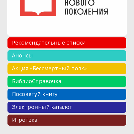
Рекомендательные списки
Анонсы
Акция «Бессмертный полк»
БиблиоСправочка
Посоветуй книгу!
Электронный каталог
Игротека