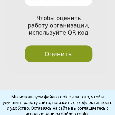
Pre
Nex
Мы используем файлы cookie для того, чтобы
улучшить работу сайта, повысить его эффективность
vio
t
и удобство. Оставаясь на сайте вы соглашаетесь с
us
использованием файлов cookie
Библиокрай
© 2026