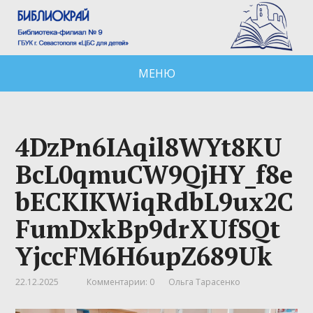
МЕНЮ
4DzPn6IAqil8WYt8KU
BcL0qmuCW9QjHY_f8e
bECKIKWiqRdbL9ux2C
FumDxkBp9drXUfSQt
YjccFM6H6upZ689Uk
22.12.2025
Комментарии: 0
Ольга Тарасенко