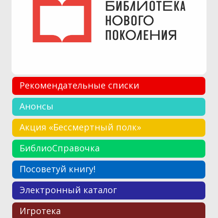
Рекомендательные списки
Анонсы
Акция «Бессмертный полк»
БиблиоСправочка
Посоветуй книгу!
Электронный каталог
Игротека