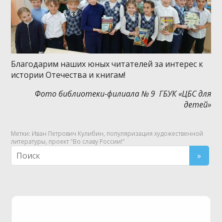
Благодарим наших юных читателей за интерес к
истории Отечества и книгам!
Фото библиотеки-филиала № 9 ГБУК «ЦБС для
детей»
Метки:
Иван Петрович Кулибин
,
популяризация художественной
литературы
,
проект "Во славу России!"