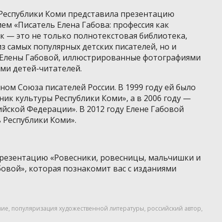
 Республики Коми представила презентацию
м «Писатель Елена Габова: профессия как
к — это не только полнотекстовая библиотека,
 самых популярных детских писателей, но и
 Елены Габовой, иллюстрированные фотографиями
ами детей-читателей.
еном Союза писателей России. В 1999 году ей было
ик культуры Республики Коми», а в 2006 году —
йской Федерации». В 2012 году Елене Габовой
 Республики Коми».
езентацию «Ровесники, ровесницы, мальчишки и
овой», которая познакомит вас с изданиями
ние
,
популяризация художественной литературы
,
российский автор
,