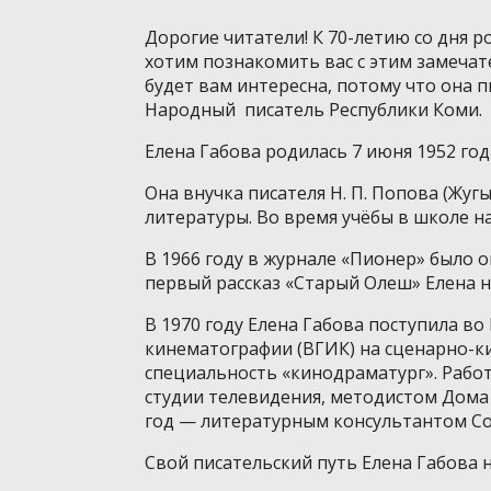
Дорогие читатели! К 70-летию со дня р
хотим познакомить вас с этим замечат
будет вам интересна, потому что она 
Народный писатель Республики Коми.
Елена Габова родилась 7 июня 1952 год
Она внучка писателя Н. П. Попова (Жуг
литературы. Во время учёбы в школе на
В 1966 году в журнале «Пионер» было 
первый рассказ «Старый Олеш» Елена на
В 1970 году Елена Габова поступила в
кинематографии (ВГИК) на сценарно-ки
специальность «кинодраматург». Рабо
студии телевидения, методистом Дома 
год — литературным консультантом Со
Cвой писательский путь Елена Габова н