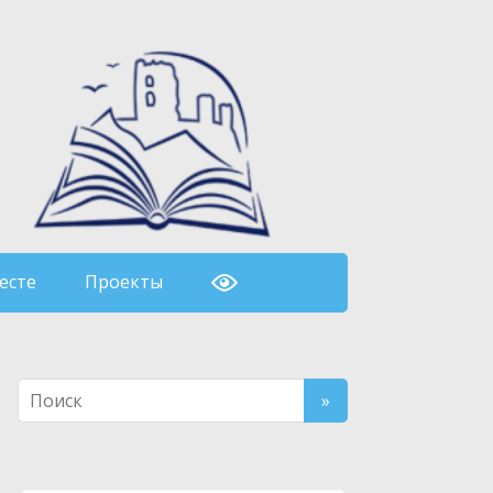
есте
Проекты