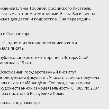
ождения Елены Габовой, российского писателя,
ельным автором и ее книгами. Елена Васильевна
пишет для детей и подростков. Она переводчик,
а в Сыктывкаре.
ыля), одного из основоположников коми
чала писать.
опубликовано её стихотворение «Ветер». Свой
писала в 15 лет.
о Всесоюзный государственный институт
новедческий факультет. Училась заочно, получила
тала в газете «Молодёжь Севера», редактором
художественной самодеятельности. С 1985 по 2007
юза писателей Республики Коми.
ачала как драматург.