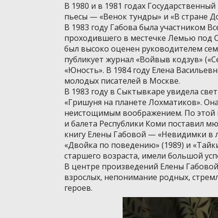
В 1980 и в 1981 годах Государственный
пьесы — «Венок тундры» и «В стране Д
В 1983 году Габова была участником В
проходившего в местечке Лемью под С
был высоко оценен руководителем семи
публикует журнал «Войвыв кодзув» («С
«Юность». В 1984 году Елена Васильев
молодых писателей в Москве.
В 1983 году в Сыктывкаре увидела свет
«Гришуня на планете Лохматиков». Он
неистощимым воображением. По этой п
и балета Республики Коми поставил мю
книгу Елены Габовой — «Невидимки в 
«Двойка по поведению» (1989) и «Тайки
старшего возраста, имели большой успе
В центре произведений Елены Габовой
взрослых, непонимание родных, стремл
героев.