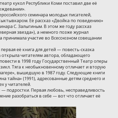
 театр кукол Республики Коми поставил две её
ождевании».
сероссийского семинара молодых писателей,
ыктывкаром. Её рассказ «Двойка по поведению»
нара С. Залыгиным. В этом же году рассказ
еверная звезда»), а немного позже журнал
на принимала участие во Всесоюзном совещании
 первая её книга для детей — повесть-сказка
а открыла читателям автора, обладающего
овести в 1998 году Государственный Театр оперы
зикл. Тяга к необыкновенному отличает и вторую
лагере», вышедшую в 1987 году. Следующие книги
на тайна» (1991), адресованные детям среднего и
х у читателей.
 — подростки. Первая любовь, несправедливость
ение разобраться в себе — вот что отличает её