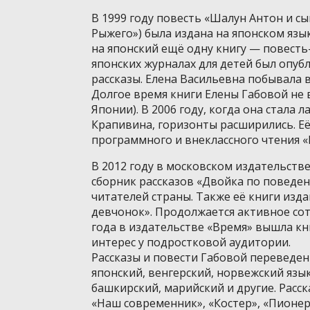
В 1999 году повесть «Шалун Антон и с
Рыжего») была издана на японском язык
на японский ещё одну книгу — повесть
японских журналах для детей был опуб
рассказы. Елена Васильевна побывала в
Долгое время книги Елены Габовой не 
Японии). В 2006 году, когда она стала
Крапивина, горизонты расширились. Её
программного и внеклассного чтения «
В 2012 году в московском издательств
сборник рассказов «Двойка по поведен
читателей страны. Также её книги изда
девчонок». Продолжается активное сот
года в издательстве «Время» вышла кн
интерес у подростковой аудитории.
Рассказы и повести Габовой переведен
японский, венгерский, норвежский язык
башкирский, марийский и другие. Расск
«Наш современник», «Костер», «Пионер»