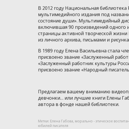
В 2012 году Национальная библиотека
мультимедийного издания под название
состояние души». Мультимедийный дис
включившая 90 произведений одного из
страницы активной творческой жизни
из личного архива, письмами и рисунк
В 1989 году Елена Васильевна стала чл
присвоено звание «Заслуженный работн
«Заслуженный работник культуры Росси
присвоено звание «Народный писатель
Предлагаем вашему вниманию видеопр
девчонки… или лучшие книги Елены Габ
автора в фонде нашей библиотеки.
Метки:
Елена Габова
,
морально - этическое воспита
юбилей писателя