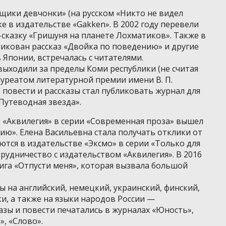
ыщики девчонки» (на русском «Никто не видел
е в издательстве «Gakken». В 2002 году перевели
-сказку «Гришуня на планете Лохматиков». Также в
ликован рассказ «Двойка по поведению» и другие
 Японии, встречалась с читателями.
выходили за пределы Коми республики (не считая
 лауреатом литературной премии имени В. П.
 повести и рассказы стал публиковать журнал для
Путеводная звезда».
е «Аквилегия» в серии «Современная проза» вышел
ию». Елена Васильевна стала получать отклики от
ются в издательстве «Эксмо» в серии «Только для
рудничество с издательством «Аквилегия». В 2016
ига «Отпусти меня», которая вызвала большой
ы на английский, немецкий, украинский, финский,
и, а также на языки народов России —
азы и повести печатались в журналах «Юность»,
, «Слово».