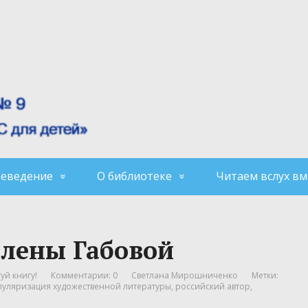
аеведение
О библиотеке
Читаем вслух вм
Елены Габовой
уй книгу!
Комментарии: 0
Светлана Мирошниченко
Метки:
пуляризация художественной литературы
,
российский автор
,