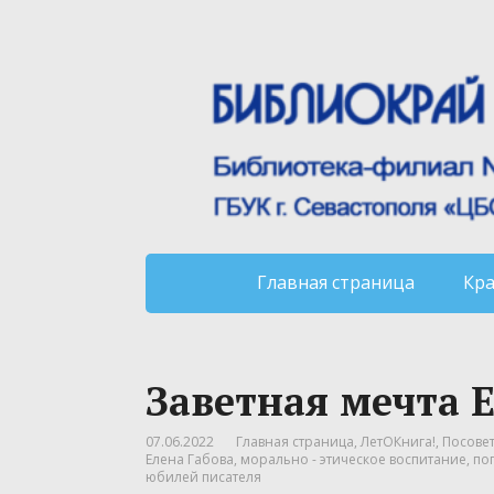
Главная страница
Кр
Заветная мечта 
07.06.2022
Главная страница
,
ЛетОКнига!
,
Посовет
Елена Габова
,
морально - этическое воспитание
,
по
юбилей писателя