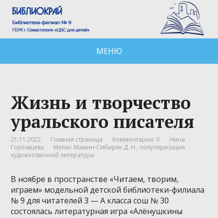
МЕНЮ
Жизнь и творчество
уральского писателя
21.11.2022
Главная страница
Комментарии: 0
Нина
Горкавцева
Метки:
Мамин-Сибиряк Д. Н.
,
популяризация
художественной литературы
В ноябре в пространстве «Читаем, творим,
играем» модельной детской библиотеки-филиала
№ 9 для читателей 3 — А класса сош № 30
состоялась литературная игра «Алёнушкины