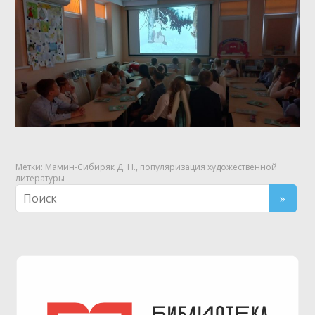
Метки:
Мамин-Сибиряк Д. Н.
,
популяризация художественной
литературы