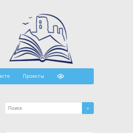
есте
Проекты