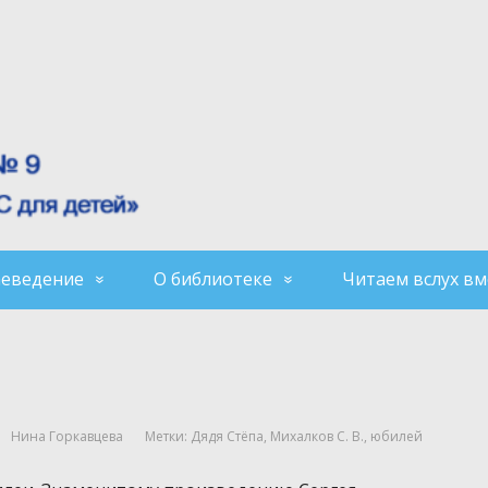
аеведение
О библиотеке
Читаем вслух вм
Нина Горкавцева
Метки:
Дядя Стёпа
,
Михалков С. В.
,
юбилей