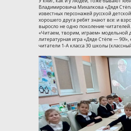
У книг, как и у людей, тоже бывают ю
Владимировича Михалкова «Дядя Стёпа»
известных персонажей русской детской
хорошего друга ребят знают все: и взро
выросло не одно поколение читателей
«Читаем, творим, играем» модельной 
литературная игра «Дяде Стёпе — 90!»
читатели 1-А класса 30 школы (классный