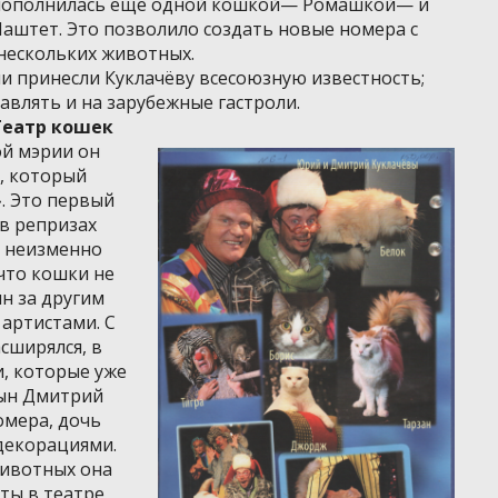
 пополнилась ещё одной кошкой— Ромашкой— и
аштет. Это позволило создать новые номера с
нескольких животных.
 принесли Куклачёву всесоюзную известность;
равлять и на зарубежные гастроли.
Театр кошек
ой мэрии он
, который
. Это первый
 в репризах
и неизменно
 что кошки не
ин за другим
 артистами. С
сширялся, в
, которые уже
сын Дмитрий
омера, дочь
декорациями.
животных она
оты в театре