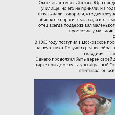
Окончив четвертый класс, Юра пред
училище, но его не приняли. Из год
отказывали, говорили, что для клоун
обивал ее пороги семь раз, и все сем
отец всегда поддерживал маленького
профессию у мальчишки
В 1963 году поступил в московское пр
на печатника. Получив среднее образ
гвардии» — та
Однако продолжал быть верен своей д
цирке при Доме культуры «Красный Ок
впитывал, он ос