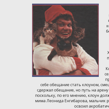
к
б
п
К
се
п
себе обещание стать клоуном, смеш
сдержал обещание, но путь на арену
поскольку, по его мнению, клоун дол
мима Леонида Енгибарова, мальчик 
освоил акробатич