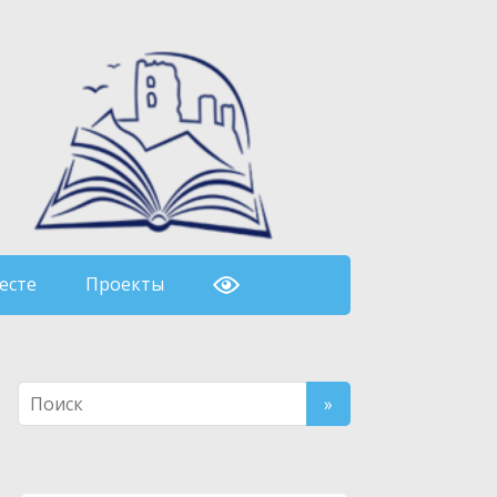
есте
Проекты