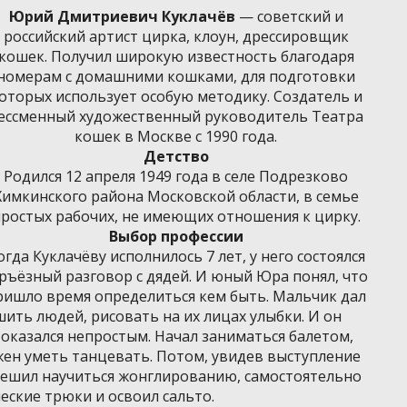
Юрий Дмитриевич Куклачёв
— советский и
российский артист цирка, клоун, дрессировщик
кошек. Получил широкую известность благодаря
номерам с домашними кошками, для подготовки
оторых использует особую методику. Создатель и
ессменный художественный руководитель Театра
кошек в Москве с 1990 года.
Детство
Родился 12 апреля 1949 года в селе Подрезково
Химкинского района Московской области, в семье
ростых рабочих, не имеющих отношения к цирку.
Выбор профессии
огда Куклачёву исполнилось 7 лет, у него состоялся
ръёзный разговор с дядей. И юный Юра понял, что
ришло время определиться кем быть. Мальчик дал
ить людей, рисовать на их лицах улыбки. И он
 оказался непростым. Начал заниматься балетом,
жен уметь танцевать. Потом, увидев выступление
решил научиться жонглированию, самостоятельно
еские трюки и освоил сальто.