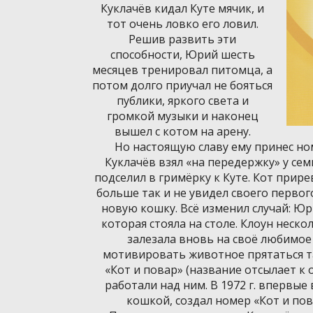
Куклачёв кидал Куте мячик, и
тот очень ловко его ловил.
Решив развить эти
способности, Юрий шесть
месяцев тренировал питомца, а
потом долго приучал не бояться
публики, яркого света и
громкой музыки и наконец
вышел с котом на арену.
Но настоящую славу ему принес но
Куклачёв взял «на передержку» у сем
подселил в гримёрку к Куте. Кот прире
больше так и не увидел своего перво
новую кошку. Всё изменил случай: Юр
которая стояла на столе. Клоун неско
залезала вновь на своё любимое 
мотивировать животное прятаться т
«Кот и повар» (название отсылает к 
работали над ним. В 1972 г. впервые
кошкой, создал номер «Кот и пов