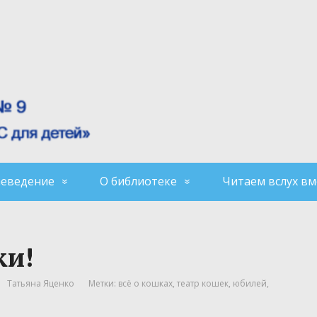
аеведение
О библиотеке
Читаем вслух вм
ки!
Татьяна Яценко
Метки:
всё о кошках
,
театр кошек
,
юбилей
,