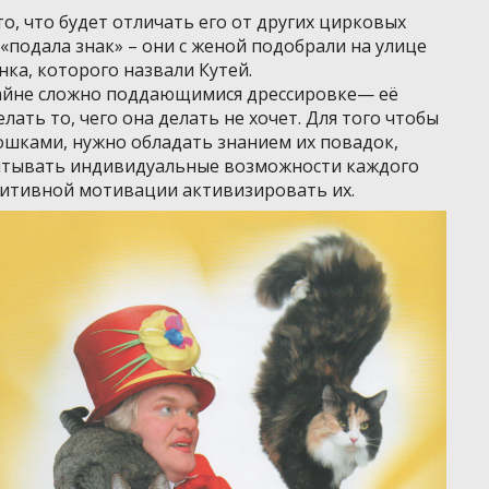
о, что будет отличать его от других цирковых
а «подала знак» – они с женой подобрали на улице
ка, которого назвали Кутей.
айне сложно поддающимися дрессировке— её
ать то, чего она делать не хочет. Для того чтобы
кошками, нужно обладать знанием их повадок,
читывать индивидуальные возможности каждого
итивной мотивации активизировать их.