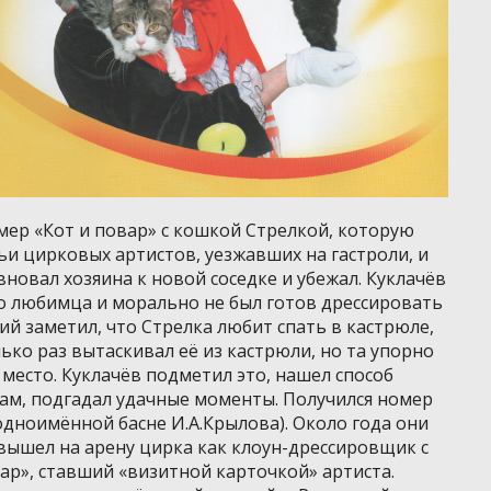
мер «Кот и повар» с кошкой Стрелкой, которую
ьи цирковых артистов, уезжавших на гастроли, и
вновал хозяина к новой соседке и убежал. Куклачёв
го любимца и морально не был готов дрессировать
ий заметил, что Стрелка любит спать в кастрюле,
лько раз вытаскивал её из кастрюли, но та упорно
место. Куклачёв подметил это, нашел способ
ам, подгадал удачные моменты. Получился номер
одноимённой басне И.А.Крылова). Около года они
 вышел на арену цирка как клоун-дрессировщик с
ар», ставший «визитной карточкой» артиста.