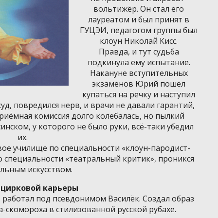
вольтижёр. Он стал его
лауреатом и был принят в
ГУЦЭИ, педагогом группы был
клоун Николай Кисс.
Правда, и тут судьба
подкинула ему испытание.
Накануне вступительных
экзаменов Юрий пошёл
купаться на речку и наступил
суд, повредился нерв, и врачи не давали гарантий,
Приёмная комиссия долго колебалась, но пылкий
инском, у которого не было руки, всё-таки убедил
их.
вое училище по специальности «клоун-пародист-
о специальности «театральный критик», проникся
льным искусством.
 цирковой карьеры
, работал под псевдонимом Василёк. Создал образ
-скомороха в стилизованной русской рубахе.