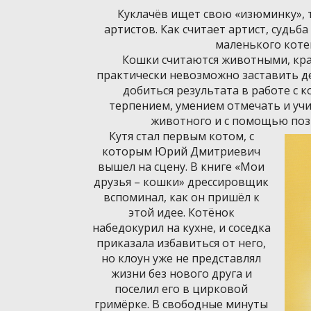
Куклачёв ищет свою «изюминку», т
артистов. Как считает артист, судьб
маленького котен
Кошки считаются животными, кр
практически невозможно заставить дел
добиться результата в работе с 
терпением, умением отмечать и у
животного и с помощью поз
Кутя стал первым котом, с
которым Юрий Дмитриевич
вышел на сцену. В книге «Мои
друзья – кошки» дрессировщик
вспоминал, как он пришёл к
этой идее. Котёнок
набедокурил на кухне, и соседка
приказала избавиться от него,
но клоун уже не представлял
жизни без нового друга и
поселил его в цирковой
гримёрке. В свободные минуты