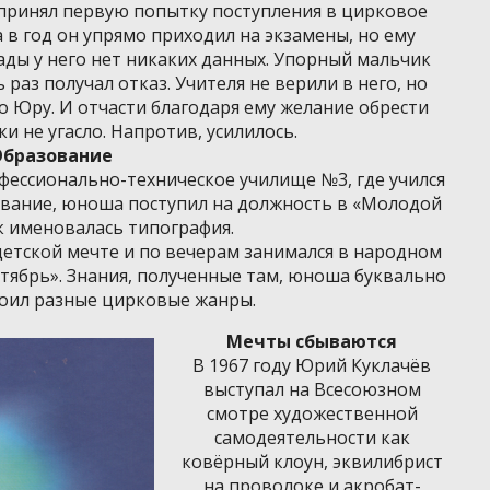
принял первую попытку поступления в цирковое
а в год он упрямо приходил на экзамены, но ему
ады у него нет никаких данных. Упорный мальчик
ь раз получал отказ. Учителя не верили в него, но
 Юру. И отчасти благодаря ему желание обрести
 не угасло. Напротив, усилилось.
Образование
офессионально-техническое училище №3, где учился
ование, юноша поступил на должность в «Молодой
к именовалась типография.
етской мечте и по вечерам занимался в народном
тябрь». Знания, полученные там, юноша буквально
воил разные цирковые жанры.
Мечты сбываются
В 1967 году Юрий Куклачёв
выступал на Всесоюзном
смотре художественной
самодеятельности как
ковёрный клоун, эквилибрист
на проволоке и акробат-