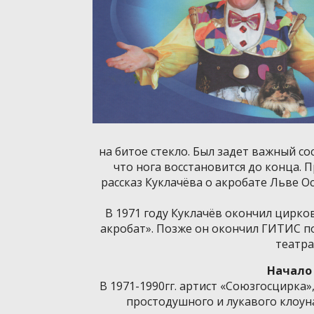
на битое стекло. Был задет важный со
что нога восстановится до конца. 
рассказ Куклачёва о акробате Льве Ос
В 1971 году Куклачёв окончил цирко
акробат». Позже он окончил ГИТИС п
театра
Начало
В 1971-1990гг. артист «Союзгосцирка»
простодушного и лукавого клоуна