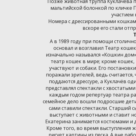
Позже животная труппа Куклачёва
мальтийской болонкой по кличке П
участием 
Номера с дрессированными кошками
вскоре его стали отп
А в 1989 году при помощи столичн
основал и возглавил Театр кошек
изначально назывался «Кошкин дом»
театр кошек в мире; кроме кошек,
участвуют и собаки. Его постановк
поражали зрителей, ведь считается,
поддаются дрессуре, а Куклачёв од
представлял спектакли с хвостатыми
каждым годом репертуар театра ра
семейное дело вошли подросшие дети
сами ставили спектакли. Старший 
выступает с животными и ставит н
Екатерина занимается костюмами и 
Кроме того, во время выступления 
рисует картины из песка. А вне раб