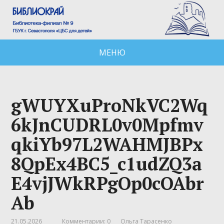
МЕНЮ
gWUYXuProNkVC2Wq
6kJnCUDRL0v0Mpfmv
qkiYb97L2WAHMJBPx
8QpEx4BC5_c1udZQ3a
E4vjJWkRPgOp0cOAbr
Ab
21.05.2026
Комментарии: 0
Ольга Тарасенко