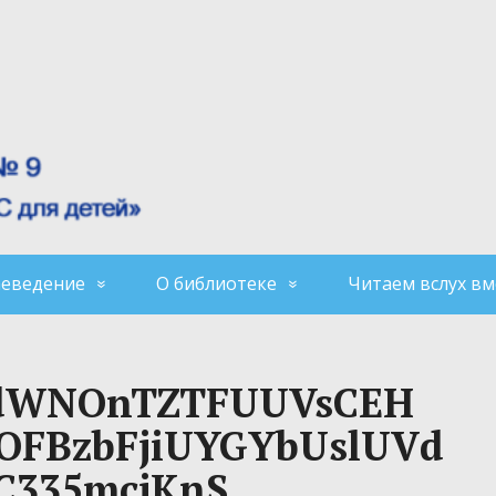
аеведение
О библиотеке
Читаем вслух вм
XdWNOnTZTFUUVsCEH
FBzbFjiUYGYbUslUVd
C335mcjKnS