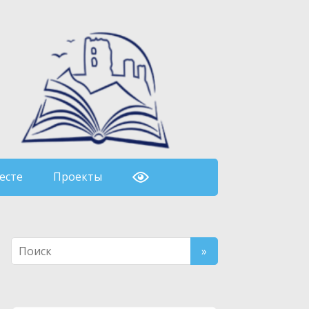
есте
Проекты