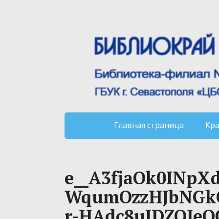
Главная страница
Кр
e__A3fjaOk0INp
WqumOzzHJbNGkO
r-HAdc8uJDZQJeQ