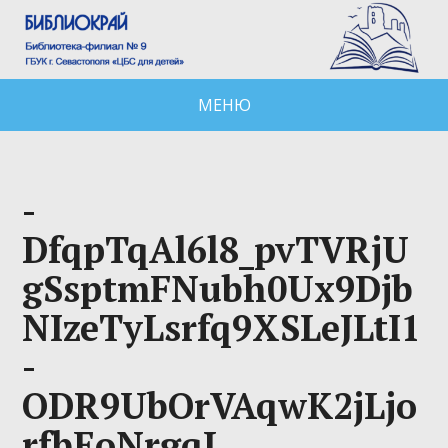
МЕНЮ
-
DfqpTqAl6l8_pvTVRjU
gSsptmFNubh0Ux9Djb
NIzeTyLsrfq9XSLeJLtI1
-
ODR9UbOrVAqwK2jLjo
rfbEoNrgqL