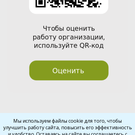
Pre
Nex
Мы используем файлы cookie для того, чтобы
улучшить работу сайта, повысить его эффективность
vio
t
и удобство. Оставаясь на сайте вы соглашаетесь с