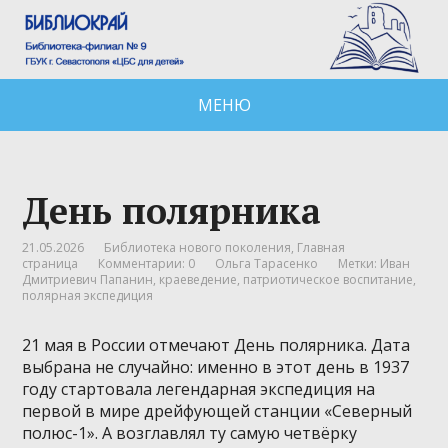
МЕНЮ
День полярника
21.05.2026
Библиотека нового поколения
,
Главная
страница
Комментарии: 0
Ольга Тарасенко
Метки:
Иван
Дмитриевич Папанин
,
краеведение
,
патриотическое воспитание
,
полярная экспедиция
21 мая в России отмечают День полярника. Дата
выбрана не случайно: именно в этот день в 1937
году стартовала легендарная экспедиция на
первой в мире дрейфующей станции «Северный
полюс-1». А возглавлял ту самую четвёрку