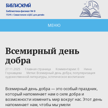
МЕНЮ
Всемирный день
добра
27.11.2025
Главная страница
Комментарии: 0
Нина
Горкавцева
Метки:
Всемирный день добра
,
популяризация
художественной литературы
,
эстетическое воспитание
Всемирный день добра — это особый праздник,
который напоминает нам о силе добра и
возможности изменить мир вокруг нас. Этот день
напоминает нам, чтобы мы умели