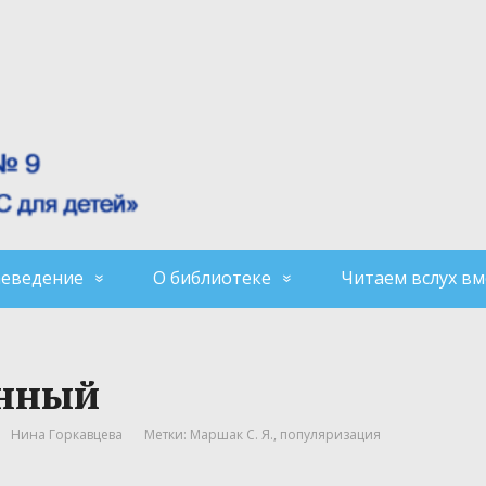
аеведение
О библиотеке
Читаем вслух вм
янный
Нина Горкавцева
Метки:
Маршак С. Я.
,
популяризация