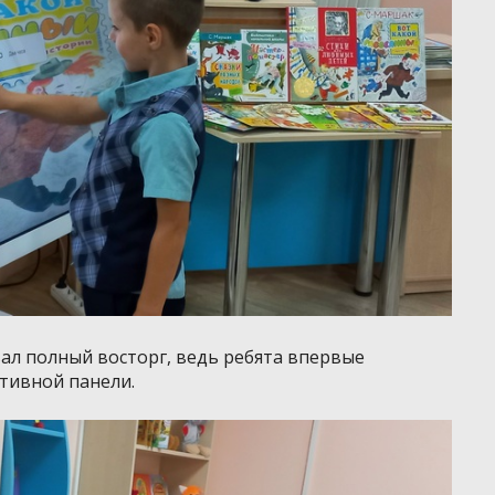
вал полный восторг, ведь ребята впервые
тивной панели.