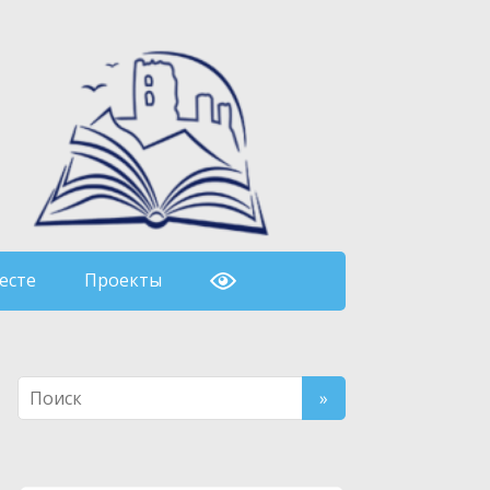
есте
Проекты