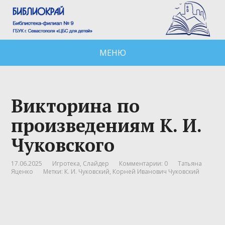
МЕНЮ
Викторина по
произведениям К. И.
Чуковского
17.06.2025
Игротека
,
Слайдер
Комментарии: 0
Татьяна
Яценко
Метки:
К. И. Чуковский
,
Корней Иванович Чуковский