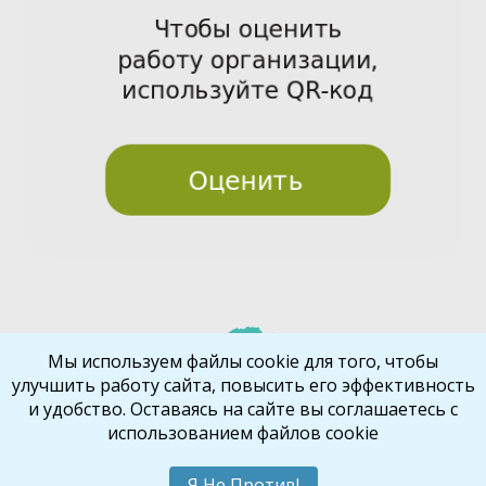
Pre
Nex
Мы используем файлы cookie для того, чтобы
улучшить работу сайта, повысить его эффективность
vio
t
и удобство. Оставаясь на сайте вы соглашаетесь с
us
использованием файлов cookie
Библиокрай
© 2026
Все права защищены
Шаблон от
WP Puzzle
Я Не Против!