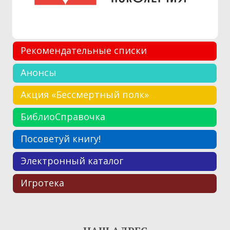
Рекомендательные списки
Анонсы
Акция «Бессмертный полк»
БиблиоСправочка
Посоветуй книгу!
Электронный каталог
Игротека