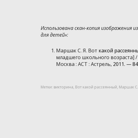
Использована скан-копия изображения и
для детей»:
Маршак С. Я. Вот
какой рассеянн
младшего школьного возраста] /
Москва : АСТ : Астрель,
2011. — 84, 
Метки:
викторина
,
Вот какой рассеянный
,
Маршак С.