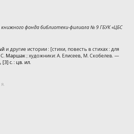
з книжного фонда библиотеки-филиала № 9 ГБУК «ЦБС
ый
и другие истории : [стихи, повесть в стихах : для
 С.
Маршак
; художники: А. Елисеев, М. Скобелев. —
[3] с. : цв. ил.
 Я.