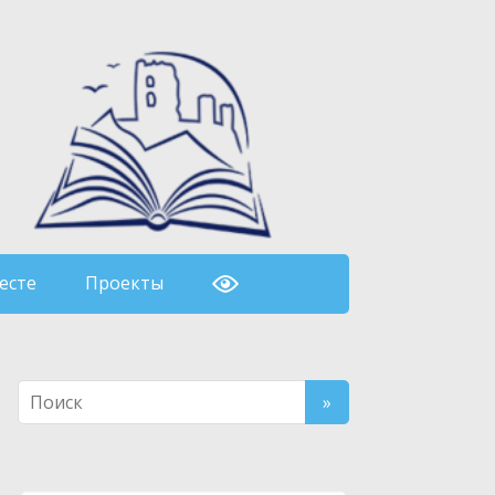
есте
Проекты