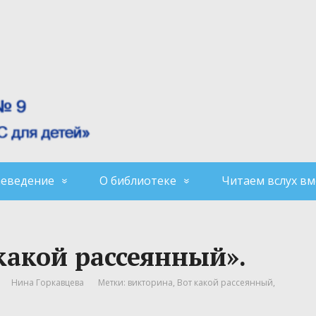
аеведение
О библиотеке
Читаем вслух вм
какой рассеянный».
Нина Горкавцева
Метки:
викторина
,
Вот какой рассеянный
,