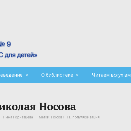
аеведение
О библиотеке
Читаем вслух вм
Николая Носова
Нина Горкавцева
Метки:
Носов Н. Н.
,
популяризация