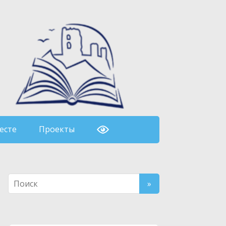
есте
Проекты