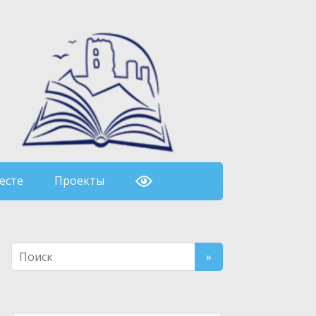
есте
Проекты