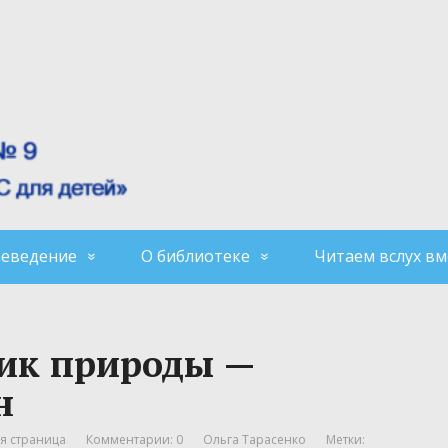
аеведение
О библиотеке
Читаем вслух вм
ник природы —
н
я страница
Комментарии: 0
Ольга Тарасенко
Метки: