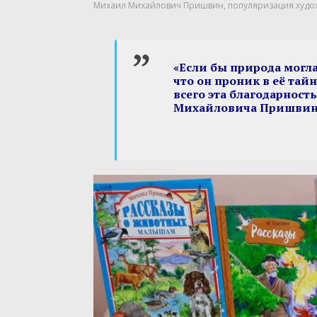
Михаил Михайлович Пришвин
,
популяризация худо
«Если бы природа могла 
что он проник в её тайн
всего эта благодарност
Михайловича Пришвин