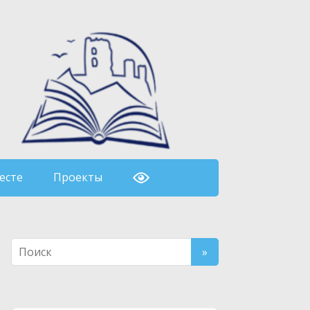
есте
Проекты