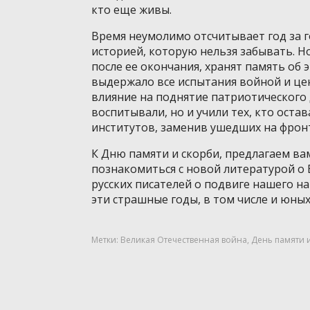
кто еще живы.
Время неумолимо отсчитывает год за г
историей, которую нельзя забывать. Н
после ее окончания, хранят память об 
выдержало все испытания войной и це
влияние на поднятие патриотического 
воспитывали, но и учили тех, кто остав
институтов, заменив ушедших на фрон
К Дню памяти и скорби, предлагаем ва
познакомиться с новой литературой о
русских писателей о подвиге нашего на
эти страшные годы, в том числе и юны
Метки:
Великая Отечественная война
,
День памяти 