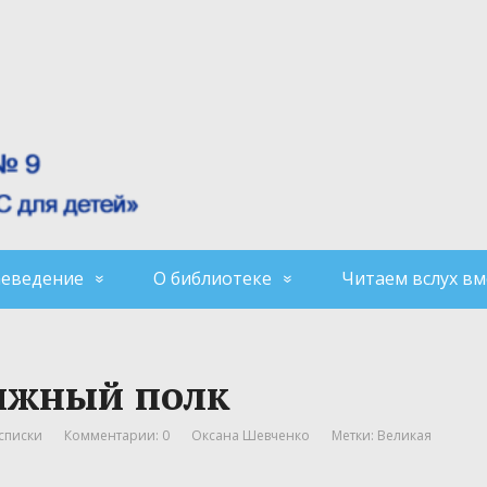
аеведение
О библиотеке
Читаем вслух вм
ижный полк
списки
Комментарии: 0
Оксана Шевченко
Метки:
Великая