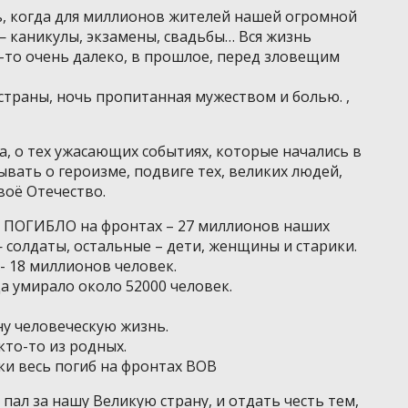
нь, когда для миллионов жителей нашей огромной
— каникулы, экзамены, свадьбы… Вся жизнь
а-то очень далеко, в прошлое, перед зловещим
страны, ночь пропитанная мужеством и болью. ,
а, о тех ужасающих событиях, которые начались в
бывать о героизме, подвиге тех, великих людей,
воё Отечество.
ы ПОГИБЛО на фронтах – 27 миллионов наших
 солдаты, остальные – дети, женщины и старики.
- 18 миллионов человек.
а умирало около 52000 человек.
ну человеческую жизнь.
кто-то из родных.
ки весь погиб на фронтах ВОВ
 пал за нашу Великую страну, и отдать честь тем,