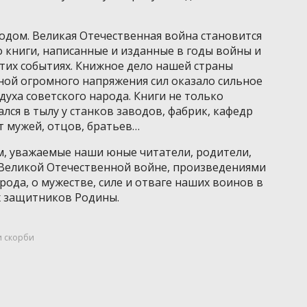
одом. Великая Отечественная война становится
о книги, написанные и изданные в годы войны и
этих событиях. Книжное дело нашей страны
ной огромного напряжения сил оказало сильное
духа советского народа. Книги не только
ался в тылу у станков заводов, фабрик, кафедр
т мужей, отцов, братьев…
м, уважаемые наши юные читатели, родители,
 Великой Отечественной войне, произведениями
рода, о мужестве, силе и отваге наших воинов в
х защитников Родины.
и скорби