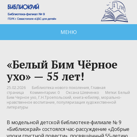
МЕНЮ
«Белый Бим Чёрное
ухо» — 55 лет!
25.02.2026
Библиотека нового поколения
,
Главная
страница
Комментарии: 0
Оксана Шевченко
Метки:
Белый
Бим Черное ухо
,
Г.Н.Троепольский
,
книга-юбиляр
,
морально-
нравственное воспитание
,
популяризация художественной
литературы
В модельной детской библиотеке‑филиале № 9
«Библиокрай» состоялся час-рассуждение «Добрые
уроки грустной повести», посвящённый 55‑летию