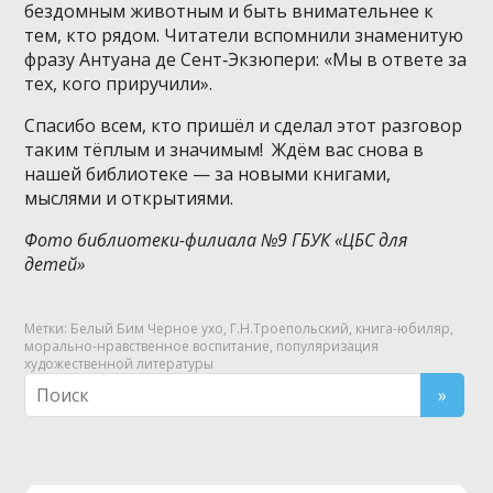
бездомным животным и быть внимательнее к
тем, кто рядом. Читатели вспомнили знаменитую
фразу Антуана де Сент‑Экзюпери: «Мы в ответе за
тех, кого приручили».
Спасибо всем, кто пришёл и сделал этот разговор
таким тёплым и значимым!
Ждём вас снова в
нашей библиотеке — за новыми книгами,
мыслями и открытиями.
Фото библиотеки-филиала №9 ГБУК «ЦБС для
детей»
Метки:
Белый Бим Черное ухо
,
Г.Н.Троепольский
,
книга-юбиляр
,
морально-нравственное воспитание
,
популяризация
художественной литературы