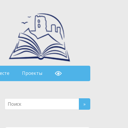
есте
Проекты