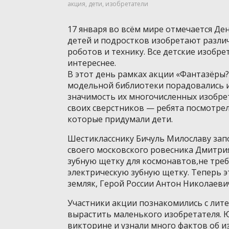
акция
,
дети
,
изобретатели
17 января во всём мире отмечается Ден
детей и подростков изобретают разли
роботов и технику. Все детские изобр
интереснее.
В этот день рамках акции «Фантазёры?
модельной библиотеки порадовались 
значимость их многочисленных изобре
своих сверстников — ребята посмотре
которые придумали дети.
Шестикласснику Бичуль Милославу зап
своего московского ровесника Дмитри
зубную щетку для космонавтов,не тре
электрическую зубную щетку. Теперь 
земляк, Герой России Антон Николаев
Участники акции познакомились с лит
вырастить маленького изобретателя. 
викторине и узнали много фактов об из