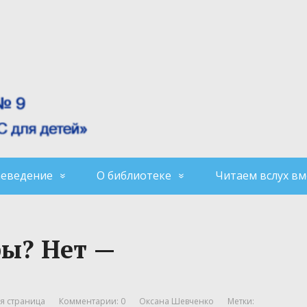
аеведение
О библиотеке
Читаем вслух вм
ы? Нет —
я страница
Комментарии: 0
Оксана Шевченко
Метки: