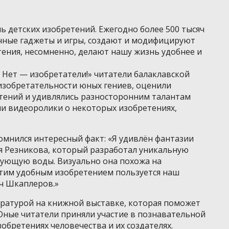
ь детских изобретений. Ежегодно более 500 тысяч
чные гаджеты и игры, создают и модифицируют
етения, несомненно, делают нашу жизнь удобнее и
 Нет — изобретатели!» читатели балаклавской
изобретательности юных гениев, оценили
тений и удивлялись разносторонним талантам
ли видеоролики о некоторых изобретениях,
омнился интересный факт: «Я удивлён фантазии
я Резникова, который разработал уникальную
бующую воды. Визуально она похожа на
этим удобным изобретением пользуется наш
ич Шкаплеров.»
ературой на книжной выставке, которая поможет
Юные читатели приняли участие в познавательной
обретениях человечества и их создателях.